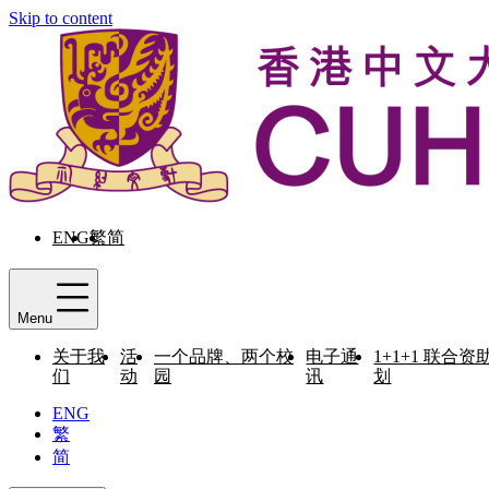
Skip to content
ENG
繁
简
Menu
关于我
活
一个品牌、两个校
电子通
1+1+1 联合资
们
动
园
讯
划
ENG
繁
简