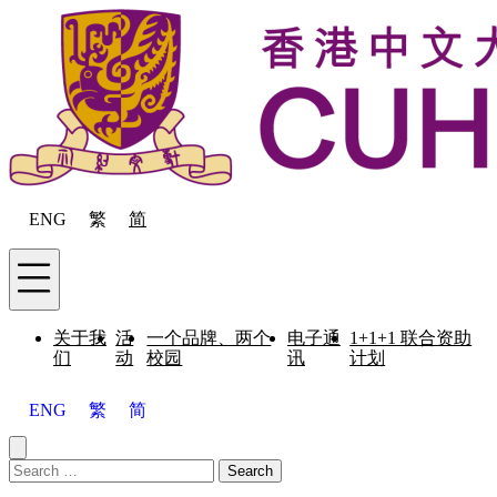
Skip to content
ENG
繁
简
Menu
关于我
活
一个品牌、两个
电子通
1+1+1 联合资助
们
动
校园
讯
计划
ENG
繁
简
Close menu
Search for:
Search
Menu