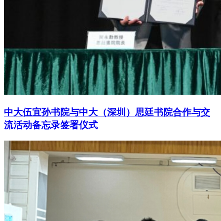
中大伍宜孙书院与中大（深圳）思廷书院合作与交
流活动备忘录签署仪式