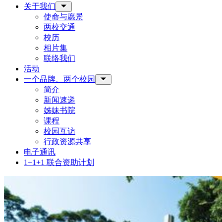
关于我们
Toggle Sub-menu
使命与愿景
两校交通
校历
相片集
联络我们
活动
一个品牌、两个校园
Toggle Sub-menu
简介
新闻速递
姊妹书院
课程
校园互访
行政资源共享
电子通讯
1+1+1 联合资助计划