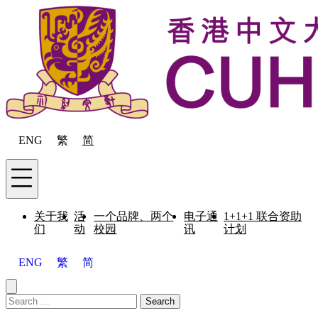
Skip to content
ENG
繁
简
Menu
关于我
活
一个品牌、两个
电子通
1+1+1 联合资助
们
动
校园
讯
计划
ENG
繁
简
Close menu
Search for:
Search
Menu